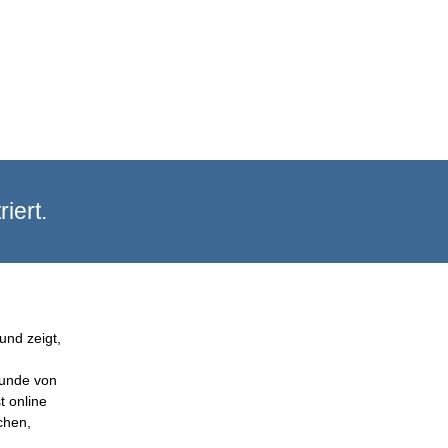
iert.
und zeigt,
Kunde von
t online
chen,