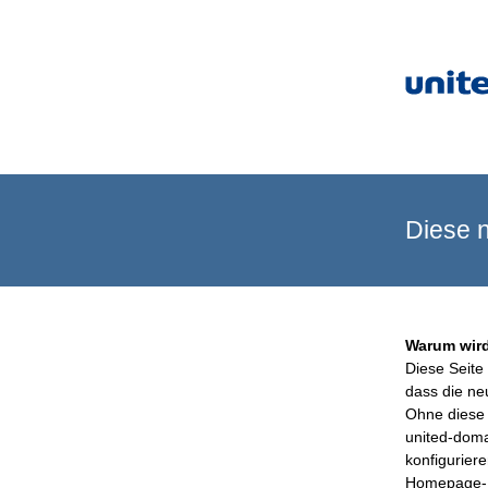
Diese n
Warum wird
Diese Seite 
dass die ne
Ohne diese 
united-doma
konfigurier
Homepage-B