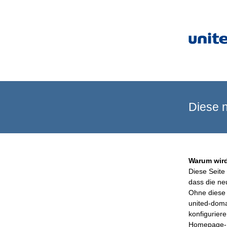
Diese n
Warum wird
Diese Seite 
dass die ne
Ohne diese 
united-doma
konfigurier
Homepage-B