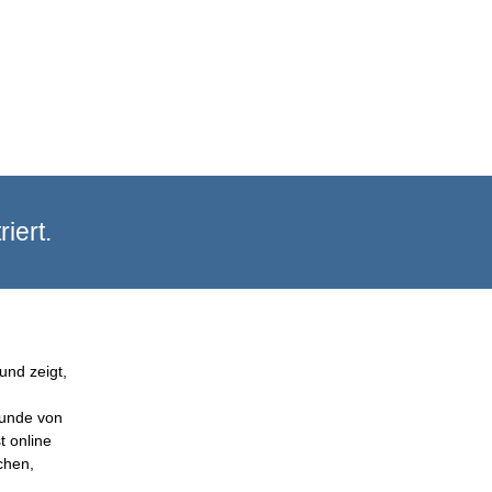
iert.
und zeigt,
Kunde von
t online
chen,