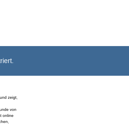
iert.
und zeigt,
Kunde von
t online
chen,