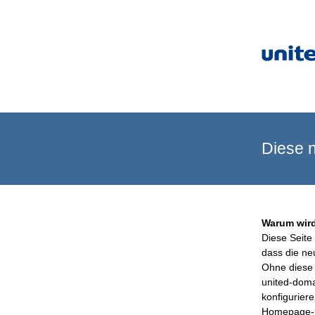
Diese n
Warum wird
Diese Seite 
dass die ne
Ohne diese 
united-doma
konfigurier
Homepage-B